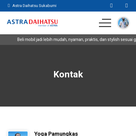
Astra Daihatsu Sukabumi
Beli mobil jadi lebih mudah, nyaman, praktis, dan stylish sesuai 
Home
SUV
Kontak
MPV
Hatchback
Komersil
Lainnya
Yoga Pamungkas
Kontak