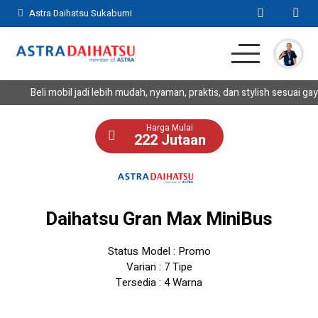
Astra Daihatsu Sukabumi
Beli mobil jadi lebih mudah, nyaman, praktis, dan stylish sesuai gay
Home
SUV
MPV
Hatchback
Komersil
Lainnya
Harga Mulai
222 Jutaan
Kontak
Daihatsu Gran Max MiniBus
Status Model : Promo
Varian : 7 Tipe
Tersedia : 4 Warna