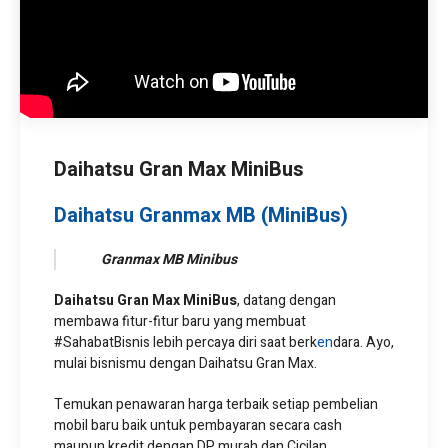
IDR 216.550.000
1.5 AT AC PS ABS FS
IDR 241.900.000
Daihatsu Gran Max MiniBus
Daihatsu Granmax MB (MiniBus)
Granmax MB Minibus
Daihatsu Gran Max MiniBus
, datang dengan
membawa fitur-fitur baru yang membuat
#SahabatBisnis lebih percaya diri saat berk
en
dara. Ayo,
mulai bisnismu dengan Daihatsu Gran Max.
Temukan penawaran harga terbaik setiap pembelian
mobil baru baik untuk pembayaran secara cash
maupun kredit dengan DP murah dan Cicilan