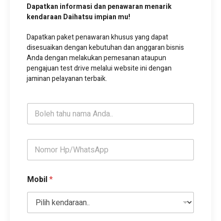
Dapatkan informasi dan penawaran menarik
kendaraan Daihatsu impian mu!
Dapatkan paket penawaran khusus yang dapat
disesuaikan dengan kebutuhan dan anggaran bisnis
Anda dengan melakukan pemesanan ataupun
pengajuan test drive melalui website ini dengan
jaminan pelayanan terbaik.
N
a
m
a
K
o
n
t
Mobil
*
a
k
*