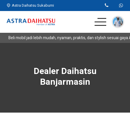
Astra Daihatsu Sukabumi
Beli mobil jadi lebih mudah, nyaman, praktis, dan stylish sesuai gay
Home
SUV
Dealer Daihatsu
MPV
Banjarmasin
Hatchback
Komersil
Lainnya
Kontak