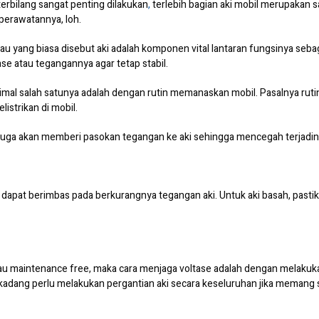
rbilang sangat penting dilakukan
,
terlebih bagian aki mobil merupakan s
perawatannya, loh.
tau yang biasa disebut aki adalah komponen vital lantaran fungsinya sebag
se atau tegangannya agar tetap stabil.
imal salah satunya adalah dengan rutin memanaskan mobil. Pasalnya ruti
strikan di mobil.
juga akan memberi pasokan tegangan ke aki sehingga mencegah terjadin
 dapat berimbas pada berkurangnya tegangan aki. Untuk aki basah, pastikan
au maintenance free, maka cara menjaga voltase adalah dengan melakuka
rkadang perlu melakukan pergantian aki secara keseluruhan jika memang